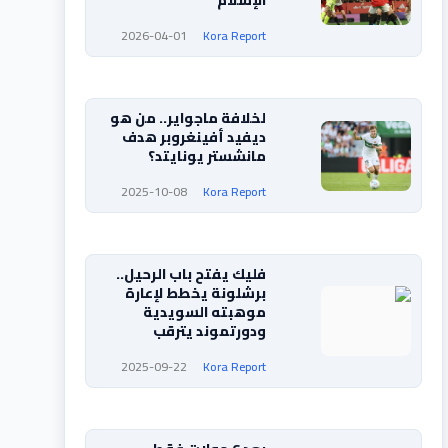
الإسلام
2026-04-01
Kora Report
لخلافة ماجواير.. من هو
ديفيد أفينغروبر هدف
مانشستر يونايتد؟
2025-10-08
Kora Report
فليك يفتح باب الرحيل..
برشلونة يخطط لإعارة
موهبته السويدية
ودورتموند يترقب
2025-09-22
Kora Report