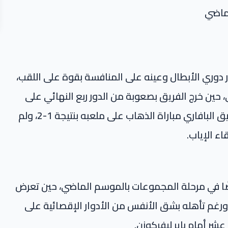
ماضي
 دوري الأبطال وعينه على المنافسة بقوة على اللقب،
حين خرج الفريق بصعوبة من الدور ربع النهائي على
يد إنتر ميلان الإيطالي. في تلك المواجهة، خسر الفريق البافاري مباراة الذهاب على ملعبه بنتيجة 1-2، ولم
ًا في مرحلة المجموعات بالموسم الماضي، حين تعرض
. ورغم تأهله بشق الأنفس من الأدوار الإقصائية على
عشر أمام باير ليفركوزن.