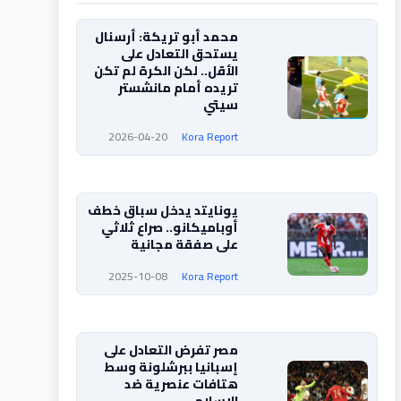
محمد أبو تريكة: أرسنال
يستحق التعادل على
الأقل.. لكن الكرة لم تكن
تريده أمام مانشستر
سيتي
2026-04-20
Kora Report
يونايتد يدخل سباق خطف
أوباميكانو.. صراع ثلاثي
على صفقة مجانية
2025-10-08
Kora Report
مصر تفرض التعادل على
إسبانيا ببرشلونة وسط
هتافات عنصرية ضد