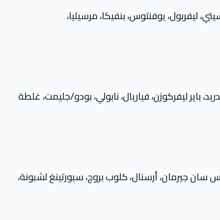
ي، ليفربول، يوفنتوس، بنفيكا، مرسيليا،
د، باير ليفركوزن، فياريال، نابولي، بودو/جليمت، غلطة
س سان جيرمان، أرسنال، كلوب بروج، سبورتينغ لشبونة،