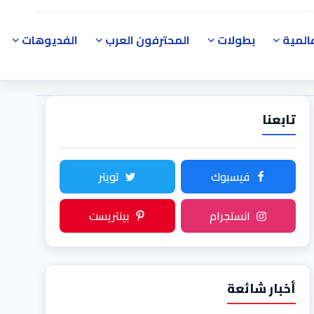
المية
بطولات
المحترفون العرب
الفديوهات
تابعنا
فيسبوك
تويتر
انستجرام
بينتريست
أخبار شائعة