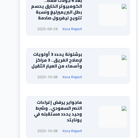
بعد 6 جولات فقط..
الكومبيوتر الخارق يحسم
بطل البريميرليغ ونسبة
تتويج ليفربول صادمة
2025-09-29
Kora Report
برشلونة يحدد 3 أولويات
لإصلاح الفريق.. 3 مراكز
وأسماء من العيار الثقيل
2025-10-08
Kora Report
ماجواير يرفض إغراءات
النصر السعودي.. وشرط
وحيد يحدد مستقبله في
يونايتد
2025-10-08
Kora Report