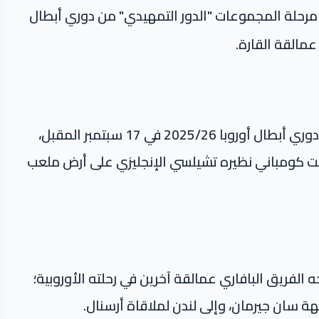
 مرحلة المجموعات "الدور التمهيدي" من دوري أبطال
عمالقة القارة.
ومن المقرر أن تنطلق رحلة بايرن ميونخ في موسم دوري أبطال أوروبا 2025/26 في 17 سبتمبر المقبل،
ت كومباني نظيره تشيلسي الإنجليزي على أرض ملعب
الفريق البافاري عمالقة آخرين في رحلته الأوروبية؛
هة سان جيرمان، وإلى لندن لملاقاة أرسنال.