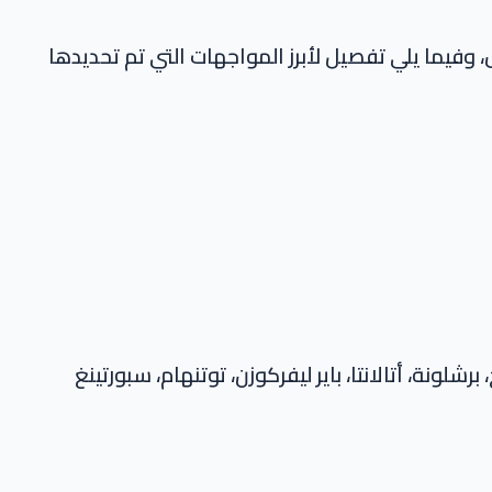
وفيما يلي تفصيل لأبرز المواجهات التي تم تحديدها
ونة، أتالانتا، باير ليفركوزن، توتنهام، سبورتينغ