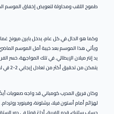
طموح اللقب ومحاولة لتعويض إخفاق الموسم ال
وكما هو الحال في كل عام، يدخل بايرن ميونخ غمار
ويأتي هذا الموسم بعد خيبة أمل الموسم الماضي، 
يتمكن من تحقيق أكثر من تعادل إيجابي 2-2 في لقاء الإياب.
وكان فريق المدرب كومباني قد واجه صعوبات أيض
لهزائم أمام أستون فيلا، برشلونة، وفينورد روتردام
حساب سلتيك، قدم الفريق أداءً قويًا في دور الستة 