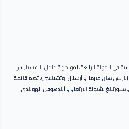
ية في الجولة الرابعة، لمواجهة حامل اللقب باريس
لاثي الكبير (باريس سان جيرمان، أرسنال، وتشيلسي)، تضم قائمة
 سبورتينغ لشبونة البرتغالي، آيندهوفن الهولندي،