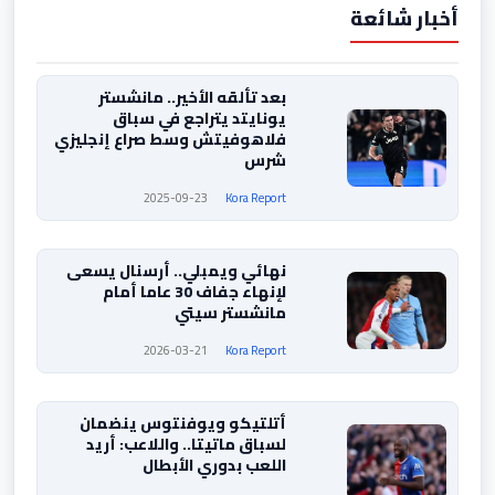
أخبار شائعة
بعد تألقه الأخير.. مانشستر
يونايتد يتراجع في سباق
فلاهوفيتش وسط صراع إنجليزي
شرس
2025-09-23
Kora Report
نهائي ويمبلي.. أرسنال يسعى
لإنهاء جفاف 30 عاما أمام
مانشستر سيتي
2026-03-21
Kora Report
أتلتيكو ويوفنتوس ينضمان
لسباق ماتيتا.. واللاعب: أريد
اللعب بدوري الأبطال