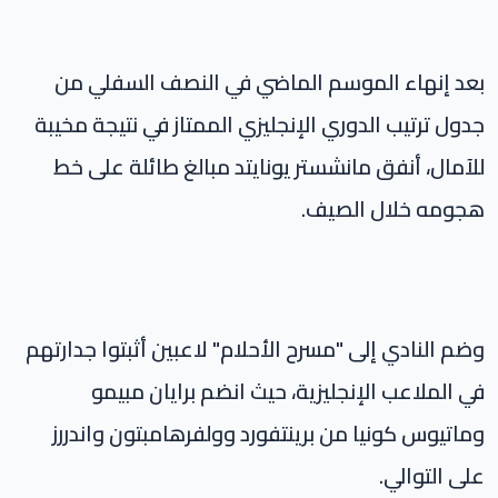
بعد إنهاء الموسم الماضي في النصف السفلي من
جدول ترتيب الدوري الإنجليزي الممتاز في نتيجة مخيبة
للآمال، أنفق مانشستر يونايتد مبالغ طائلة على خط
هجومه خلال الصيف.
وضم النادي إلى "مسرح الأحلام" لاعبين أثبتوا جدارتهم
في الملاعب الإنجليزية، حيث انضم برايان مبيمو
وماتيوس كونيا من برينتفورد وولفرهامبتون واندررز
على التوالي.