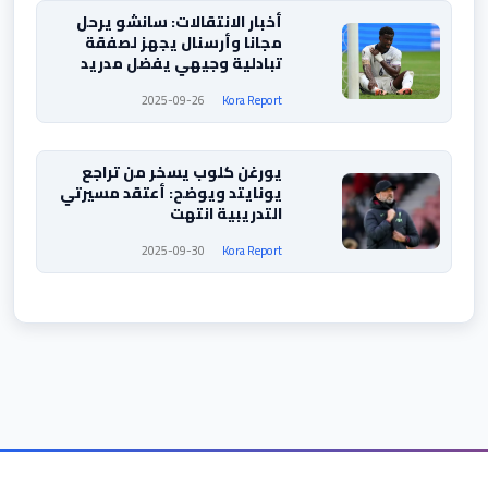
أخبار الانتقالات: سانشو يرحل
مجانا وأرسنال يجهز لصفقة
تبادلية وجيهي يفضل مدريد
2025-09-26
Kora Report
يورغن كلوب يسخر من تراجع
يونايتد ويوضح: أعتقد مسيرتي
التدريبية انتهت
2025-09-30
Kora Report