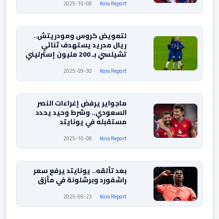
2025-10-08
Kora Report
لتعويض كروس ومودريتش..
ريال مدريد يستهدف ثنائي
تشيلسي بـ 200 مليون إسترليني
2025-09-30
Kora Report
ماجواير يرفض إغراءات النصر
السعودي.. وشرط وحيد يحدد
مستقبله في يونايتد
2025-10-08
Kora Report
بعد تألقه.. يونايتد يرفع سعر
راشفورد وبرشلونة في مأزق
2025-09-23
Kora Report