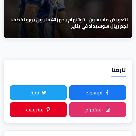
لتعويض ماديسون.. توتنهام يجهز 40 مليون يورو لخطف
نجم ريال سوسيداد في يناير
تابعنا
فيسبوك
تويتر
انستجرام
بينتريست