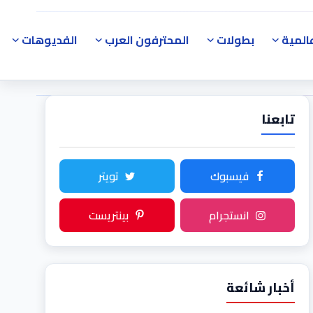
المية
بطولات
المحترفون العرب
الفديوهات
تابعنا
فيسبوك
تويتر
انستجرام
بينتريست
أخبار شائعة