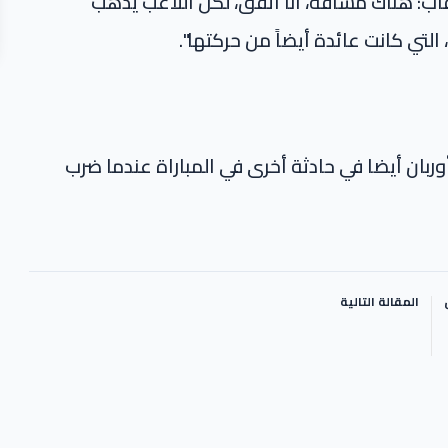
عقاب: هناك مسافة، أنا أتفق، لكن اللاعب يذهب
التي كانت عائدة أيضاً من حركتها".
أوربان أيضا في حادثة أخرى في المباراة عندما ضرب
المقالة التالية