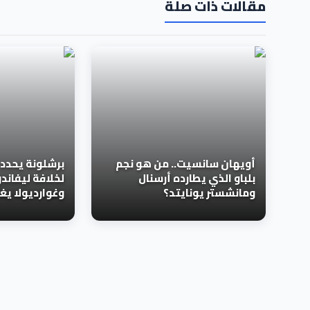
مقالات ذات صلة
أويهان سانسيت.. من هو نجم
برشلونة يحدد 
بلباو الذي يطارده أرسنال
لخلافة ليفان
ومانشستر يونايتد؟
وغوارديولا يغ