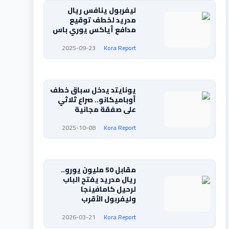
ليفربول ينافس ريال
مدريد لخطف توقيع
مدافع أياكس يوري باس
2025-09-23
Kora Report
يونايتد يدخل سباق خطف
أوباميكانو.. صراع ثلاثي
على صفقة مجانية
2025-10-08
Kora Report
مقابل 50 مليون يورو..
ريال مدريد يفتح الباب
لرحيل كامافينجا
وليفربول الأقرب
2026-03-21
Kora Report