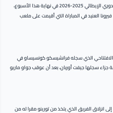
تعثرت البداية المثيرة لنادي يوفنتوس في موسم الدوري الإيطالي 2025-2026 في نهاية هذا الأسبوع،
عادل الإيجابي 1-1 أمام هيلاس فيرونا العنيد في المباراة التي أقيمت على ملعب
 الافتتاحي الذي سجله فرانشيسكو كونسيساو في
ساب ركلة جزاء سجلها جيفت أوربان، بعد أن عوقب جواو ماريو
لى انزلاق الفريق الذي يتخذ من تورينو مقرا له من