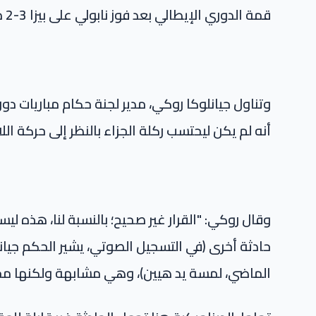
قمة الدوري الإيطالي بعد فوز نابولي على بيزا 3-2 مساء الاثنين.
وتناول جيانلوكا روكي، مدير لجنة حكام مباريات دوري
أنه لم يكن ليحتسب ركلة الجزاء بالنظر إلى حركة الل
وقال روكي: "القرار غير صحيح؛ بالنسبة لنا، هذه ليس
حادثة أخرى (في التسجيل الصوتي، يشير الحكم جيانلوكا
الماضي، لمسة يد هيين)، وهي مشابهة ولكنها مخ