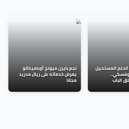
الحلم المستحيل
نجم بايرن ميونخ أوباميكانو
دوفسكي..
يعرض خدماته على ريال مدريد
لق الباب
مجانا