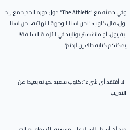
وفي حديثه مع "The Athletic" حول دوره الجديد مع ريد
بول، قال كلوب: "نحن لسنا الوجهة النهائية، نحن لسنا
ليفربول، أو مانشستر يونايتد في الأزمنة السابقة!!
يمكنكم كتابة ذلك إن أردتم".
"لا أفتقد أي شيء": كلوب سعيد بحياته بعيدا عن
التدريب
منذ أن أسدل الستار على مسيرته الأسطورية التي