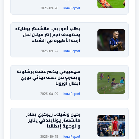
2025-09-26
Kora Report
بطلب أموريم.. مانشستر يونايتد
يستهدف نجم إنتر ميلان لحل
أزمة الأظهرة في الشتاء
2025-09-24
Kora Report
سيميوني يكسر عقدة برشلونة
ويقترب من نصف نهائي دوري
أبطال أوروبا
2026-04-09
Kora Report
رحيل وشيك.. زيركزي يغادر
مانشستر يونايتد في يناير
والوجهة إيطاليا
2025-10-15
Kora Report