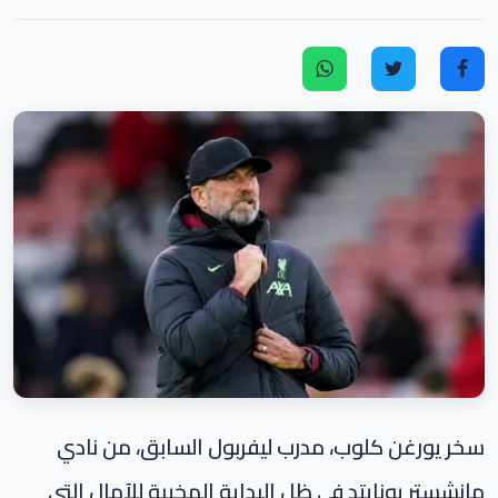
سخر يورغن كلوب، مدرب ليفربول السابق، من نادي
مانشستر يونايتد في ظل البداية المخيبة للآمال التي