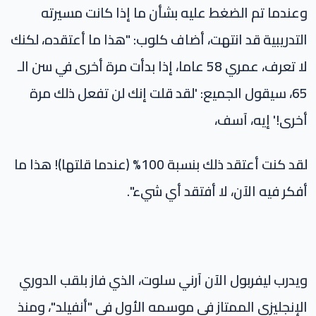
وعندما تم الضغط عليه بشأن ما إذا كانت مسيرته
التدريبية قد انتهت، أضاف كلوب: "هذا ما أعتقده، لكنك
لا تعرف، عمري 58 عاما، إذا بدأت مرة أخرى في سن الـ
65، سيقول الجميع: 'لقد قلت إنك لن تفعل ذلك مرة
أخرى!' إيه، آسف،
لقد كنت أعتقد ذلك بنسبة 100% (عندما قلتها)! هذا ما
أفكر فيه الآن، لا أفتقد أي شيء".
ويدرب ليفربول الآن آرني سلوت، الذي فاز بلقب الدوري
الإنجليزي الممتاز في موسمه الأول في "أنفيلد"، ومنذ