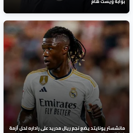
بوابة ويست هام
مانشستر يونايتد يضع نجم ريال مدريد على راداره لحل أزمة