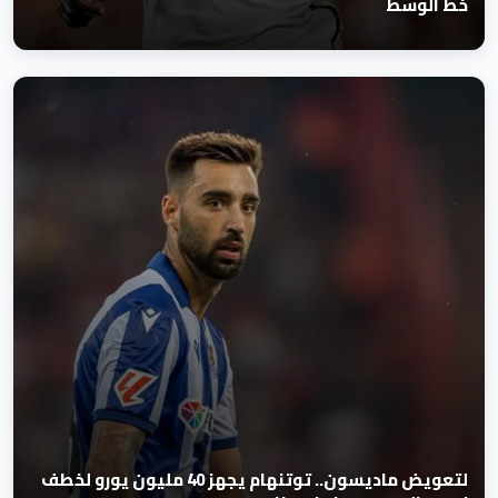
خط الوسط
لتعويض ماديسون.. توتنهام يجهز 40 مليون يورو لخطف