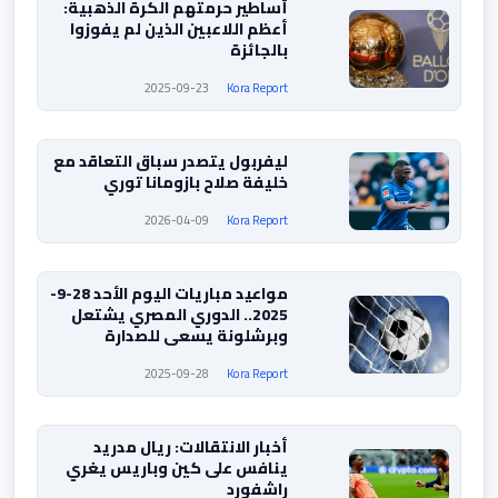
أساطير حرمتهم الكرة الذهبية:
أعظم اللاعبين الذين لم يفوزوا
بالجائزة
2025-09-23
Kora Report
ليفربول يتصدر سباق التعاقد مع
خليفة صلاح بازومانا توري
2026-04-09
Kora Report
مواعيد مباريات اليوم الأحد 28-9-
2025.. الدوري المصري يشتعل
وبرشلونة يسعى للصدارة
2025-09-28
Kora Report
أخبار الانتقالات: ريال مدريد
ينافس على كين وباريس يغري
راشفورد