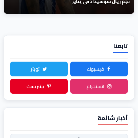
نجم ريال سوسيداد في يناير
تابعنا
فيسبوك
تويتر
انستجرام
بينتريست
أخبار شائعة