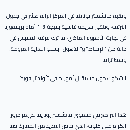
ويقبع مانشستر يونايتد في المركز الرابع عشر في جدول
الترتيب، وتلقى هزيمة قاسية بنتيجة 3-1 أمام برينتفورد
في نهاية الأسبوع الماضي، ما ترك غرفة الملابس في
حالة من "الإحباط" و"الذهول" بسبب البداية المروعة،
وسط تزايد
الشكوك حول مستقبل أموريم في "أولد ترافورد".
هذا التراجع في مستوى مانشستر يونايتد لم يمر مرور
الكرام على كلوب، الذي خاض العديد من المعارك ضد