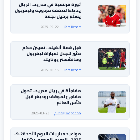
ثورة فرنسية في مدريد.. الريال
يخطط لصفقة مزدوجة وليفربول
يسلّم برحيل نجمه
2025-09-22
Kora Report
قبل قمة أنفيلد.. تعيين حكم
مثير للجدل لمباراة ليفربول
ومانشستر يونايتد
2025-10-15
Kora Report
مفاجأة في ريال مدريد.. تحول
مفاجئ لموقف روديغر قبل
كأس العالم
محمود عبد العظيم
2026-03-23
مواعيد مباريات اليوم الأحد 28-9-
2025.. الدوري المصري يشتعل