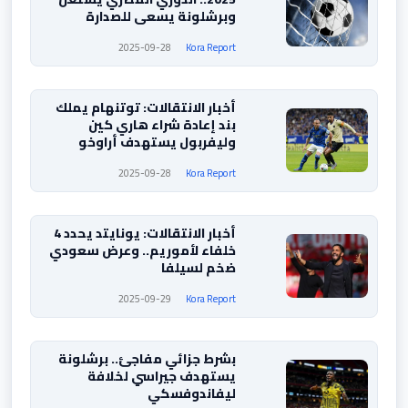
وبرشلونة يسعى للصدارة
2025-09-28
Kora Report
أخبار الانتقالات: توتنهام يملك
بند إعادة شراء هاري كين
وليفربول يستهدف أراوخو
2025-09-28
Kora Report
أخبار الانتقالات: يونايتد يحدد 4
خلفاء لأموريم.. وعرض سعودي
ضخم لسيلفا
2025-09-29
Kora Report
بشرط جزائي مفاجئ.. برشلونة
يستهدف جيراسي لخلافة
ليفاندوفسكي