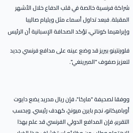
شراكة فرنسية خالصة في قلب الدفاع خلال الأشهر
المقبلة. فبعد تداول أسماء مثل ويليام صاليبا
وإبراهيما كوناتي، تؤكد الصحافة الإسبانية أن الرئيس
فلورنتينو بيريز قد وضع عينه على مدافع فرنسي جديد
لتعزيز صفوف "الميرينغي".
ووفقا لصحيفة "ماركا"، فإن ريال مدريد يضع دايوت
أوباميكانو، نجم بايرن ميونخ، كهدف رئيسي. وبحسب
التقرير، فإن المدافع الدولي الفرنسي قد علم بهذا
الاهتمام وطلب من وكلائه استكشاف هذا الخيار