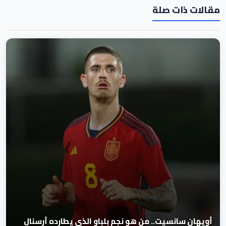
مقالات ذات صلة
أويهان سانسيت.. من هو نجم بلباو الذي يطارده أرسنال