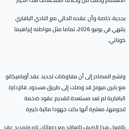
بجدية، خاصة وأن عقده الحالي مع النادي البافاري
ينتهي في يونيو 2026، تماما مثل مواطنه إبراهيما
كوناتي.
وتشير المصادر إلى أن مفاوضات تجديد عقد أوباميكانو
مع بايرن ميونخ قد وصلت إلى طريق مسدود. فالإدارة
البافارية لم تعد مستعدة لتقديم عقود ضخمة
لنجومها، معتبرة أنها بذلت جهودا مالية كبيرة
بالفعل هذا الصيف للتعاقد مع جوناثان تاه وتمديد عقد