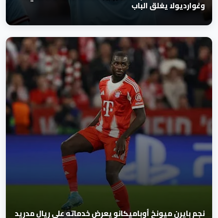
وغوارديولا يغلق الباب
نجم بايرن ميونخ أوباميكانو يعرض خدماته على ريال مدريد