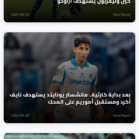
كين وليفربول يستهدف أراوخو
2025-09-28
Kora Report
بعد بداية كارثية.. مانشستر يونايتد يستهدف نايف
أكرد ومستقبل أموريم على المحك
2025-09-28
Kora Report