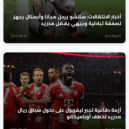
أخبار الانتقالات: سانشو يرحل مجانا وأرسنال يجهز
لصفقة تبادلية وجيهي يفضل مدريد
2025-09-26
Kora Report
أزمة دفاعية تجبر ليفربول على دخول سباق ريال
مدريد لخطف أوباميكانو