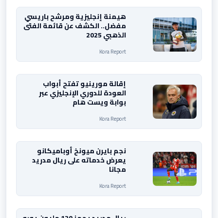
هيمنة إنجليزية ومرشح باريسي
مفضل.. الكشف عن قائمة الفتى
الذهبي 2025
Kora Report
إقالة مورينيو تفتح أبواب
العودة للدوري الإنجليزي عبر
بوابة ويست هام
Kora Report
نجم بايرن ميونخ أوباميكانو
يعرض خدماته على ريال مدريد
مجانا
Kora Report