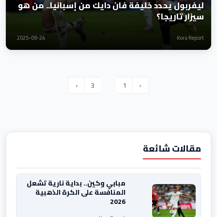
ليفربول يحدد خليفة فان دايك من إسبانيا.. من هو
سيزار تاريجا؟
2025-09-24
Kora Report
›
3
2
1
‹
مقالات شائعة
مبابي وكين.. بداية نارية تشعل
المنافسة على الكرة الذهبية
2026