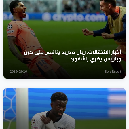
أخبار الانتقالات: ريال مدريد ينافس على كين
وباريس يغري راشفورد
2025-09-26
Kora Report