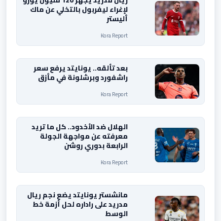
ريال مدريد يجهز 120 مليون يورو
لإغراء ليفربول بالتخلي عن ماك
أليستر
Kora Report
بعد تألقه.. يونايتد يرفع سعر
راشفورد وبرشلونة في مأزق
Kora Report
الهلال ضد الأخدود.. كل ما تريد
معرفته عن مواجهة الجولة
الرابعة بدوري روشن
Kora Report
مانشستر يونايتد يضع نجم ريال
مدريد على راداره لحل أزمة خط
الوسط